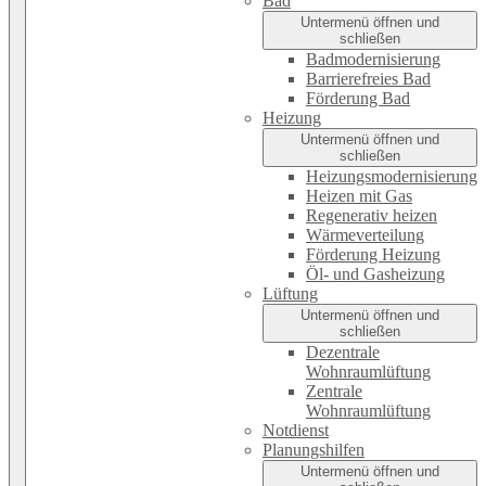
Bad
Untermenü öffnen und
schließen
Badmodernisierung
Barrierefreies Bad
Förderung Bad
Heizung
Untermenü öffnen und
schließen
Heizungsmodernisierung
Heizen mit Gas
Regenerativ heizen
Wärmeverteilung
Förderung Heizung
Öl- und Gasheizung
Lüftung
Untermenü öffnen und
schließen
Dezentrale
Wohnraumlüftung
Zentrale
Wohnraumlüftung
Notdienst
Planungshilfen
Untermenü öffnen und