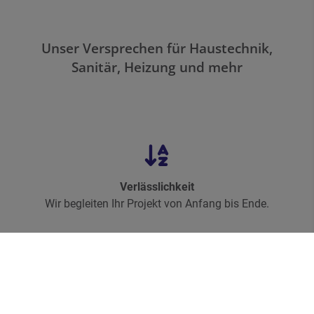
Unser Versprechen für Haustechnik,
Sanitär, Heizung
und
mehr
Verlässlichkeit
Wir begleiten Ihr Projekt von Anfang bis Ende.
Kompetenz
Sie werden umfassend und individuell beraten